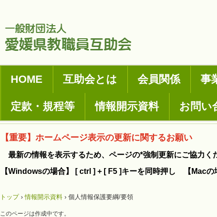
HOME
互助会とは
会員関係
事
定款・規程等
情報開示資料
お問い
【重要】ホームページ表示の更新に関するお願い
最新の情報を表示するため、ページの*強制更新にご協力く
【Windowsの場合】 [ ctrl ] + [ F5 ]キーを同時押し 【Mac
トップ
›
情報開示資料
›
個人情報保護要綱/要領
このページは作成中です。