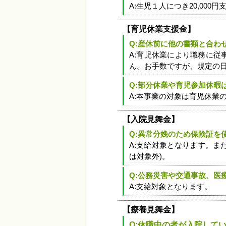
A:生児１人につき20,00
【育児休業支援金】
Q:産休前に他の書類と合わ
A:育児休業により職務に
ん。お手数ですが、規定の
Q:部分休業や育児参加休暇
A:本事業の対象は育児休業
【入院見舞金】
Q:異常分娩のため保険証を
A:支給対象となります。ま
は対象外)。
Q:公務災害や交通事故、医
A:支給対象となります。
【療養見舞金】
Q:休職中の者が入院して