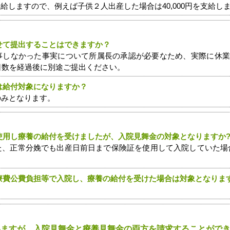
0円支給しますので、例えば子供２人出産した場合は40,000円を支給し
せて提出することはできますか？
従事しなかった事実について所属長の承認が必要なため、実際に休
日数を経過後に別途ご提出ください。
は給付対象になりますか？
のみとなります。
使用し療養の給付を受けましたが、入院見舞金の対象となりますか
た、正常分娩でも出産日前日まで保険証を使用して入院していた場
療費公費負担等で入院し、療養の給付を受けた場合は対象となりま
いますが、入院見舞金と療養見舞金の両方を請求することができ