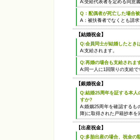
A:受給代表者を定める同意
Q：配偶者が死亡した場合
A：被扶養者でなくとも請求
【結婚祝金】
Q:会員同士が結婚したとき
A:支給されます。
Q:再婚の場合も支給されま
A:同一人に1回限りの支給
【銀婚祝金】
Q:結婚25周年を証する本
すか?
A:婚姻25周年を確認するも
降)に取得された戸籍抄本を
【出産祝金】
Q:多胎出産の場合、祝金の