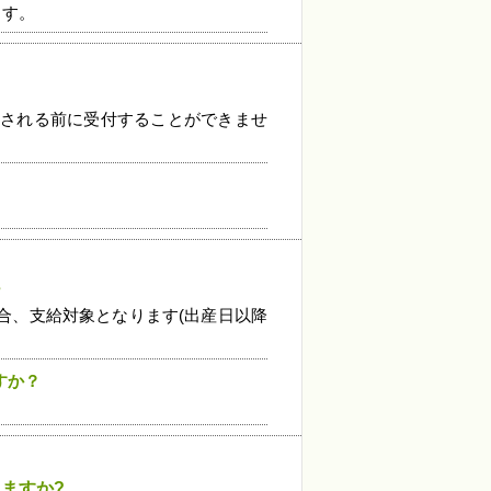
ます。
業される前に受付することができませ
?
合、支給対象となります(出産日以降
すか？
ますか?