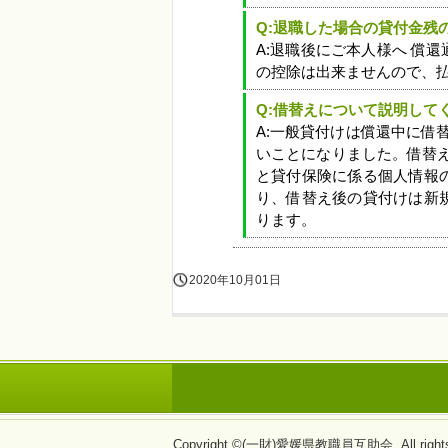
Q:退職した場合の貸付金残
A:退職後にご本人様へ 償
の控除は出来ませんので、
Q:借替えについて説明して
A:一般貸付けは償還中に借
いことになりました。借替
と貸付保険に係る個人情報
り、借替え後の貸付けは新
ります。
2020年10月01日
Copyright ©(一財)愛媛県教職員互助会, All rights 