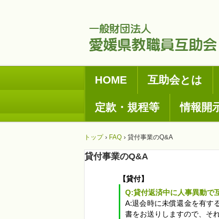
HOME
互助会とは
定款・規程等
情報開
トップ
›
FAQ
›
貸付事業のQ&A
貸付事業のQ&A
【貸付】
Q:貸付返済中に人事異動で
A:退会時に未償還金を有
書をお送りしますので、そ