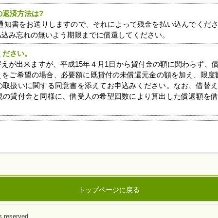
の返済方法は?
還通知書をお送りしますので、それによって残金を払い込んでくだ
払込み忘れの無いよう期限までに償還してください。
ください。
替えが出来ますが、平成15年４月1日から貸付金の額に関わらず、
えをご希望の場合、必要額に既貸付の未償還元金の額を加え、限度
の取扱いに関する同意書を添えてお申込みください。なお、借替
規の貸付金と同様に、借受人の希望回数により算出した償還額を
トップページに戻る
reserved.