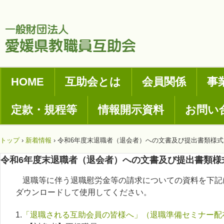
HOME
互助会とは
会員関係
事
定款・規程等
情報開示資料
お問い
トップ
›
新着情報
›
令和6年度末退職者（退会者）への文書及び提出書類様
令和6年度末退職者（退会者）への文書及び提出書類様
退職等に伴う退職慰労金等の請求についての資料を下記
ダウンロードして使用してください。
1.
「退職される互助会員の皆様へ」（退職準備セミナー配